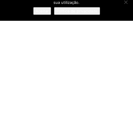
DA INFÂNCIA
sua utilização.
Aceitar
Política de privacidade
NOVO AEROPORTO DE LISBOA ENTRA
NUMA NOVA FASE COM ENTREGA DO
RELATÓRIO TÉCNICO
“QUERO CONSOLIDAR O CENCAL COMO
REFERÊNCIA NACIONAL E
INTERNACIONAL NA QUALIFICAÇÃO
PARA A CERÂMICA E O VIDRO”
Pesquisa
Sobre
:: Política de Privacidade
:: Termos e Condições
:: Estatuto Editorial
:: Ficha Técnica