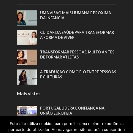
UMA VISÃO MAIS HUMANA E PRÓXIMA
DA INFÂNCIA
CUIDAR DA SAÚDE PARA TRANSFORMAR
A FORMA DE VIVER
TRANSFORMAR PESSOAS, MUITO ANTES
DE FORMAR ATLETAS
A TRADUÇÃO COMO ELO ENTRE PESSOAS
E CULTURAS
Mais vistos
PORTUGAL LIDERA CONFIANÇA NA
UNIÃO EUROPEIA
Este site utiliza cookies para permitir uma melhor experiência
UMA VISÃO MAIS HUMANA E PRÓXIMA
por parte do utilizador. Ao navegar no site estará a consentir a