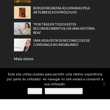
BORGES REGRESSA ÀS LIVRARIAS PELA
ARTE BREVE DOS PRÓLOGOS
“POR TRÁS DE TODOS ESTES
RECONHECIMENTOS, HÁ UMA HISTÓRIA
REAL”
UMA VIDA FEITA DE RECOMEÇOS E DE
CONFIANÇA NO IMOBILIÁRIO
Mais vistos
EDITORIAL | EDIÇÃO 65 | JUNHO 2026
Este site utiliza cookies para permitir uma melhor experiência
por parte do utilizador. Ao navegar no site estará a consentir a
sua utilização.
BORGES REGRESSA ÀS LIVRARIAS PELA
Aceitar
Política de privacidade
ARTE BREVE DOS PRÓLOGOS
A INFÂNCIA COMO
RESPONSABILIDADE PÚBLICA