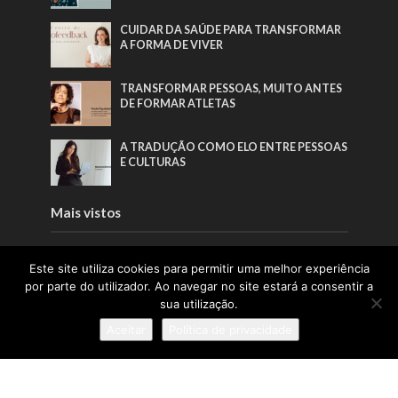
CUIDAR DA SAÚDE PARA TRANSFORMAR
A FORMA DE VIVER
TRANSFORMAR PESSOAS, MUITO ANTES
DE FORMAR ATLETAS
A TRADUÇÃO COMO ELO ENTRE PESSOAS
E CULTURAS
Mais vistos
A LIDERANÇA QUE NASCE DAS RAÍZES E
Este site utiliza cookies para permitir uma melhor experiência
CRESCE COM AS PESSOAS
por parte do utilizador. Ao navegar no site estará a consentir a
sua utilização.
A INSPIRAÇÃO QUE FAZ A PONTE ENTRE
Aceitar
Política de privacidade
ÁFRICA E PORTUGAL
A TRADUÇÃO COMO ELO ENTRE PESSOAS
E CULTURAS