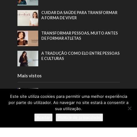
CUIDAR DA SAÚDE PARA TRANSFORMAR
A FORMA DE VIVER
TRANSFORMAR PESSOAS, MUITO ANTES
DE FORMAR ATLETAS
A TRADUÇÃO COMO ELO ENTRE PESSOAS
E CULTURAS
Mais vistos
TRANSFORMAR IDEIAS EM IDENTIDADE
Este site utiliza cookies para permitir uma melhor experiência
por parte do utilizador. Ao navegar no site estará a consentir a
sua utilização.
CUIDAR DA PELE COM SIMPLICIDADE E
CONSISTÊNCIA
Aceitar
Política de privacidade
“O NOSSO OBJETIVO NÃO É ALTERAR
ROSTOS, MAS ESTIMULAR UM