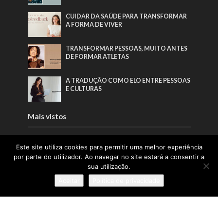
CUIDAR DA SAÚDE PARA TRANSFORMAR
A FORMA DE VIVER
TRANSFORMAR PESSOAS, MUITO ANTES
DE FORMAR ATLETAS
A TRADUÇÃO COMO ELO ENTRE PESSOAS
E CULTURAS
Mais vistos
QUANDO A BELEZA COMEÇA PELO BEM-
Este site utiliza cookies para permitir uma melhor experiência
ESTAR
por parte do utilizador. Ao navegar no site estará a consentir a
sua utilização.
“A AUTORRESPONSABILIZAÇÃO É O
Aceitar
Política de privacidade
VERDADEIRO PONTO DE VIRAGEM DE
QUALQUER PLANO DE SAÚDE”
“O FUTURO DO TRABALHO CONSTRÓI-SE
POR QUEM SE ATREVE A LIDERAR O