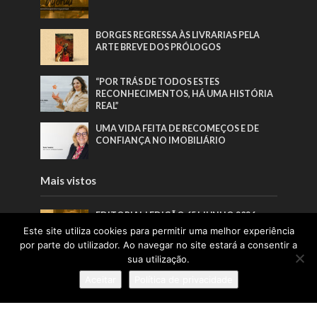
BORGES REGRESSA ÀS LIVRARIAS PELA
ARTE BREVE DOS PRÓLOGOS
“POR TRÁS DE TODOS ESTES
RECONHECIMENTOS, HÁ UMA HISTÓRIA
REAL”
UMA VIDA FEITA DE RECOMEÇOS E DE
CONFIANÇA NO IMOBILIÁRIO
Mais vistos
EDITORIAL | EDIÇÃO 65 | JUNHO 2026
Este site utiliza cookies para permitir uma melhor experiência
por parte do utilizador. Ao navegar no site estará a consentir a
sua utilização.
BORGES REGRESSA ÀS LIVRARIAS PELA
ARTE BREVE DOS PRÓLOGOS
Aceitar
Política de privacidade
A INFÂNCIA COMO