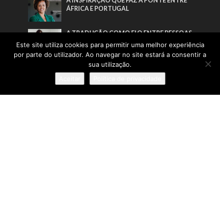
A INSPIRAÇÃO QUE FAZ A PONTE ENTRE
ÁFRICA E PORTUGAL
A TRADUÇÃO COMO ELO ENTRE PESSOAS
E CULTURAS
Este site utiliza cookies para permitir uma melhor experiência
por parte do utilizador. Ao navegar no site estará a consentir a
sua utilização.
Pesquisa
Aceitar
Política de privacidade
Sobre
:: Política de Privacidade
:: Termos e Condições
:: Estatuto Editorial
:: Ficha Técnica
© IN Corporate Magazine 2019-2026. Todos os direitos
reservados.