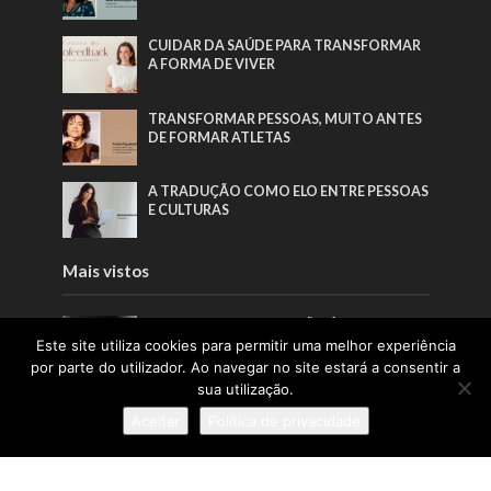
CUIDAR DA SAÚDE PARA TRANSFORMAR
A FORMA DE VIVER
TRANSFORMAR PESSOAS, MUITO ANTES
DE FORMAR ATLETAS
A TRADUÇÃO COMO ELO ENTRE PESSOAS
E CULTURAS
Mais vistos
“O NOSSO OBJETIVO NÃO É ALTERAR
ROSTOS, MAS ESTIMULAR UM
Este site utiliza cookies para permitir uma melhor experiência
REJUVENESCIMENTO HARMONIOSO,
por parte do utilizador. Ao navegar no site estará a consentir a
RESPEITANDO SEMPRE A IDENTIDADE DE
sua utilização.
CADA PESSOA”
Aceitar
Política de privacidade
“CADA PEÇA GUARDA HORAS DE
TRABALHO, ESCOLHAS CONSCIENTES E
UM CUIDADO QUE DIFICILMENTE SE
ENCONTRA NA PRODUÇÃO INDUSTRIAL”