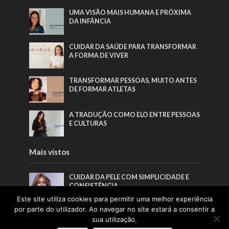
UMA VISÃO MAIS HUMANA E PRÓXIMA
DA INFÂNCIA
CUIDAR DA SAÚDE PARA TRANSFORMAR
A FORMA DE VIVER
TRANSFORMAR PESSOAS, MUITO ANTES
DE FORMAR ATLETAS
A TRADUÇÃO COMO ELO ENTRE PESSOAS
E CULTURAS
Mais vistos
CUIDAR DA PELE COM SIMPLICIDADE E
CONSISTÊNCIA
Este site utiliza cookies para permitir uma melhor experiência
por parte do utilizador. Ao navegar no site estará a consentir a
“O NOSSO OBJETIVO NÃO É ALTERAR
sua utilização.
ROSTOS, MAS ESTIMULAR UM
REJUVENESCIMENTO HARMONIOSO,