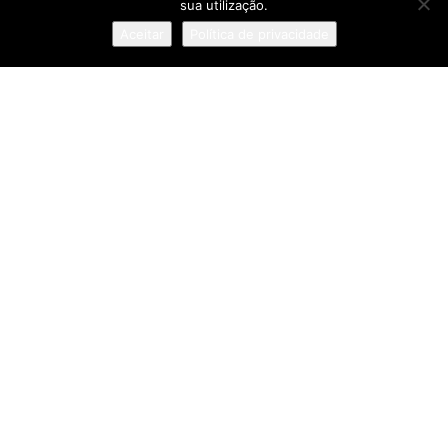
sua utilização.
Aceitar
Política de privacidade
BORGES REGRESSA ÀS LIVRARIAS PELA
ARTE BREVE DOS PRÓLOGOS
A INFÂNCIA COMO
RESPONSABILIDADE PÚBLICA
Pesquisa
Sobre
:: Política de Privacidade
:: Termos e Condições
:: Estatuto Editorial
:: Ficha Técnica