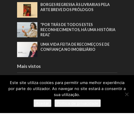
BORGES REGRESSA ÀS LIVRARIAS PELA
ARTE BREVE DOS PRÓLOGOS
“POR TRÁS DE TODOS ESTES
RECONHECIMENTOS, HÁ UMA HISTÓRIA
REAL”
UMA VIDA FEITA DE RECOMEÇOS E DE
CONFIANÇA NO IMOBILIÁRIO
Mais vistos
EDITORIAL | EDIÇÃO 65 | JUNHO 2026
Este site utiliza cookies para permitir uma melhor experiência
por parte do utilizador. Ao navegar no site estará a consentir a
sua utilização.
BORGES REGRESSA ÀS LIVRARIAS PELA
Aceitar
Política de privacidade
ARTE BREVE DOS PRÓLOGOS
“O DIREITO A SIMPLESMENTE SER
CRIANÇA”