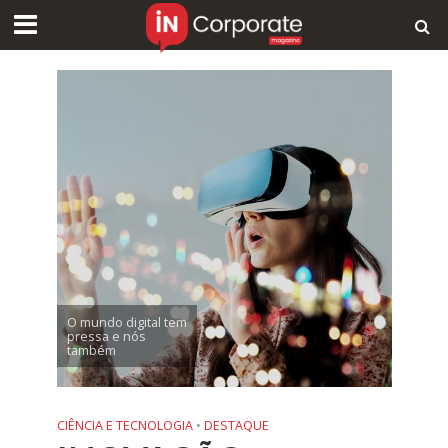
O mundo digital tem
pressa e nós
também
CIÊNCIA E TECNOLOGIA
•
DESTAQUE