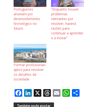
Portugueses
“Enquanto houver
anseiam por
problemas
desenvolvimento
relevantes por
tecnológico no
resolver, haverá
futuro
razões para
continuar a aprender
e a inovar”
Formar profissionais
aptos para resolver
os desafios da
sociedade
F
Li
X
T
E
W
S
ac
n
h
m
h
h
Também pode gostar