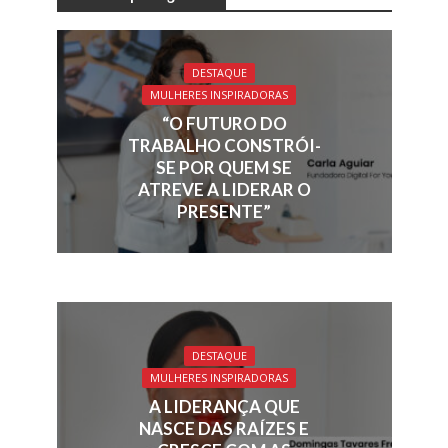
e
k
re
ai
at
ar
b
e
a
l
s
e
o
dI
d
A
DESTAQUE
o
n
s
p
MULHERES INSPIRADORAS
k
p
“O FUTURO DO
TRABALHO CONSTRÓI-
SE POR QUEM SE
ATREVE A LIDERAR O
PRESENTE”
DESTAQUE
MULHERES INSPIRADORAS
A LIDERANÇA QUE
NASCE DAS RAÍZES E