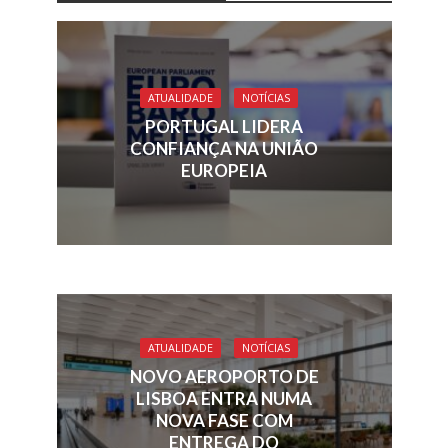
b
e
a
l
s
e
o
dI
d
A
o
n
s
p
ATUALIDADE
NOTÍCIAS
k
p
PORTUGAL LIDERA
CONFIANÇA NA UNIÃO
EUROPEIA
ATUALIDADE
NOTÍCIAS
NOVO AEROPORTO DE
LISBOA ENTRA NUMA
NOVA FASE COM
ENTREGA DO