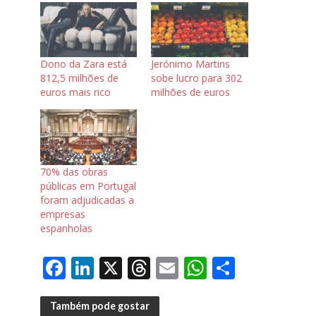
Dono da Zara está
Jerónimo Martins
812,5 milhões de
sobe lucro para 302
euros mais rico
milhões de euros
70% das obras
públicas em Portugal
foram adjudicadas a
empresas
espanholas
F
Li
X
T
E
W
S
ac
n
h
m
h
h
e
k
re
ai
at
ar
Também pode gostar