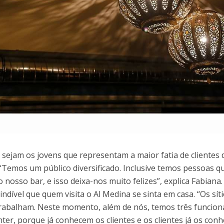
sejam os jovens que representam a maior fatia de clientes 
 “Temos um público diversificado. Inclusive temos pessoas 
 nosso bar, e isso deixa-nos muito felizes”, explica Fabiana.
indível que quem visita o Al Medina se sinta em casa. “Os sít
trabalham. Neste momento, além de nós, temos três funcion
ter, porque já conhecem os clientes e os clientes já os conh