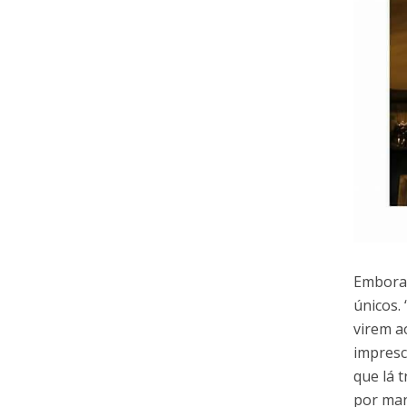
Embora 
únicos.
virem ao
impresc
que lá 
por man