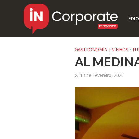
EDIÇ
GASTRONOMIA | VINHOS
•
TU
AL MEDIN
13 de Fevereiro, 2020