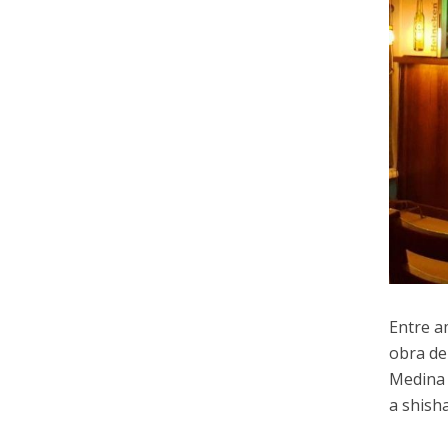
Entre a
obra de
Medina 
a shisha