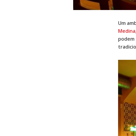
Um ambi
Medina
podem 
tradici