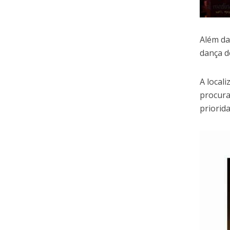
Além da
dança d
A local
procura
priorid