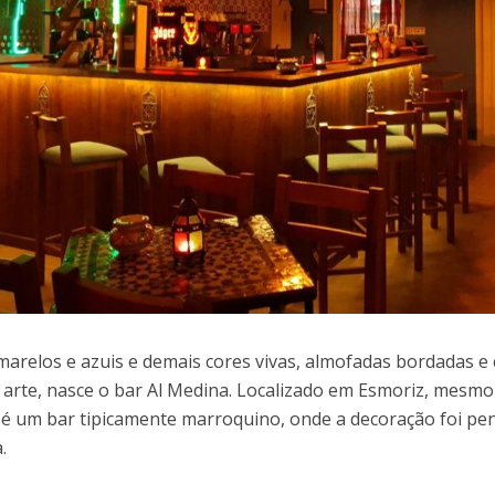
marelos e azuis e demais cores vivas, almofadas bordadas 
 arte, nasce o bar Al Medina. Localizado em Esmoriz, mesmo 
é um bar tipicamente marroquino, onde a decoração foi pens
.