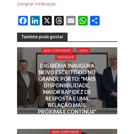
comprar medicação
F
Li
X
T
E
W
S
ac
n
h
m
h
h
e
k
re
ai
at
ar
Também pode gostar
b
e
a
l
s
e
ADN CORPORATE
CAPA
o
dI
d
A
DESTAQUE
o
n
s
p
DIGIBÉRIA INAUGURA
NOVO ESCRITÓRIO NO
k
p
GRANDE PORTO: “MAIS
DISPONIBILIDADE,
MAIOR RAPIDEZ DE
RESPOSTA E UMA
RELAÇÃO MAIS
PRÓXIMA E CONTÍNUA”
ADN CORPORATE