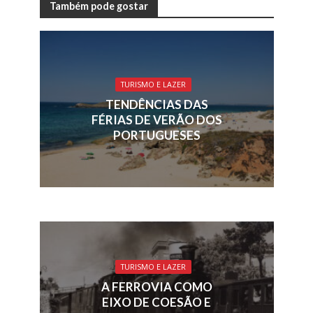
e
k
re
ai
at
ar
Também pode gostar
b
e
a
l
s
e
o
dI
d
A
o
n
s
p
TURISMO E LAZER
k
p
TENDÊNCIAS DAS
FÉRIAS DE VERÃO DOS
PORTUGUESES
TURISMO E LAZER
A FERROVIA COMO
EIXO DE COESÃO E