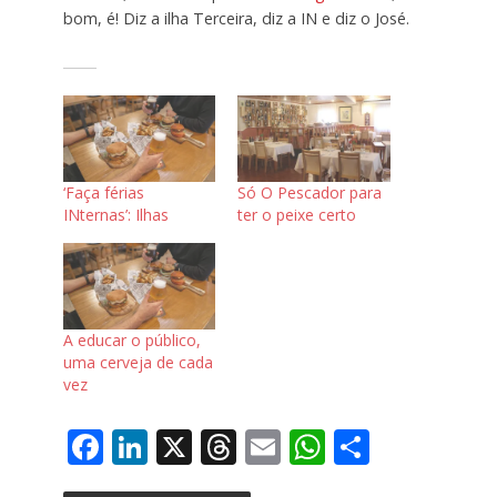
bom, é! Diz a ilha Terceira, diz a IN e diz o José.
‘Faça férias
Só O Pescador para
INternas’: Ilhas
ter o peixe certo
A educar o público,
uma cerveja de cada
vez
F
Li
X
T
E
W
S
ac
n
h
m
h
h