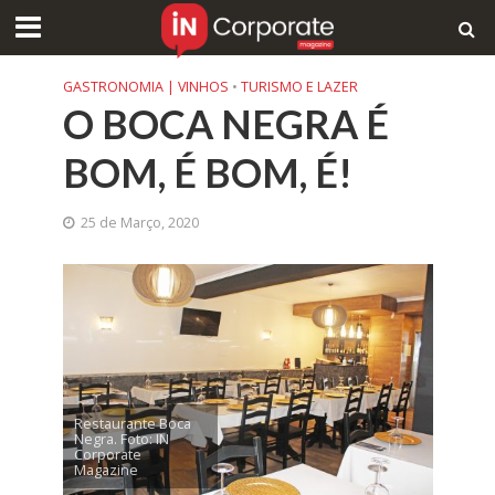
GASTRONOMIA | VINHOS
•
TURISMO E LAZER
O BOCA NEGRA É
BOM, É BOM, É!
25 de Março, 2020
Restaurante Boca
Negra. Foto: IN
Corporate
Magazine