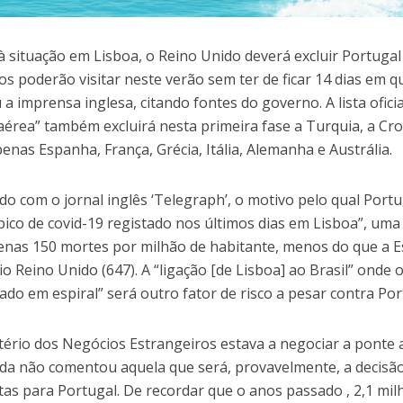
à situação em Lisboa, o Reino Unido deverá excluir Portugal
cos poderão visitar neste verão sem ter de ficar 14 dias em 
 a imprensa inglesa, citando fontes do governo. A lista ofici
aérea” também excluirá nesta primeira fase a Turquia, a Cro
penas Espanha, França, Grécia, Itália, Alemanha e Austrália.
do com o jornal inglês ‘Telegraph’, o motivo pelo qual Portug
pico de covid-19 registado nos últimos dias em Lisboa”, uma
enas 150 mortes por milhão de habitante, menos do que a Esp
io Reino Unido (647). A “ligação [de Lisboa] ao Brasil” ond
do em espiral” será outro fator de risco a pesar contra Por
tério dos Negócios Estrangeiros estava a negociar a ponte
da não comentou aquela que será, provavelmente, a decisã
stas para Portugal. De recordar que o anos passado , 2,1 mil