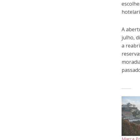
escolhe
hotelari
A abert
julho, 
a reabr
reserva
moradia
passado
Marca Po