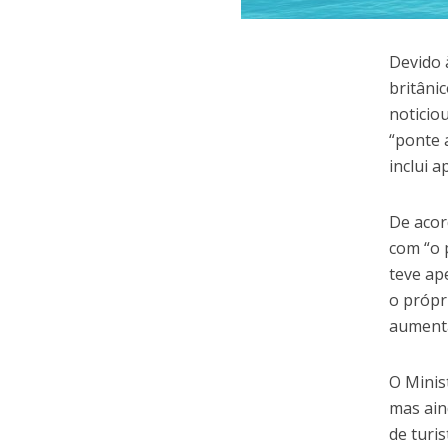
Devido 
britâni
noticiou
“ponte 
inclui a
De acor
com “o 
teve ap
o própr
aumenta
O Minis
mas ain
de turi