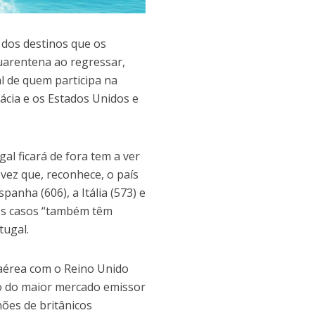
 dos destinos que os
quarentena ao regressar,
al de quem participa na
ácia e os Estados Unidos e
al ficará de fora tem a ver
 vez que, reconhece, o país
anha (606), a Itália (573) e
e os casos “também têm
tugal.
 aérea com o Reino Unido
o do maior mercado emissor
hões de britânicos