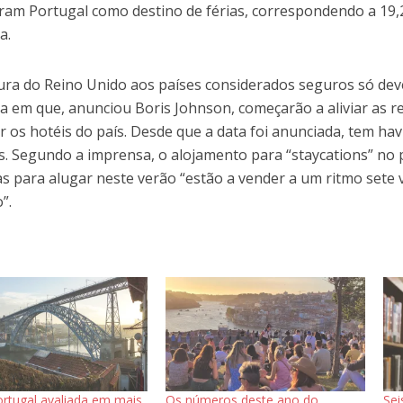
ram Portugal como destino de férias, correspondendo a 19
a.
ura do Reino Unido aos países considerados seguros só deve
dia em que, anunciou Boris Johnson, começarão a aliviar as re
ir os hotéis do país. Desde que a data foi anunciada, tem ha
s. Segundo a imprensa, o alojamento para “staycations” no p
s para alugar neste verão “estão a vender a um ritmo sete 
”.
rtugal avaliada em mais
Os números deste ano do
Sei