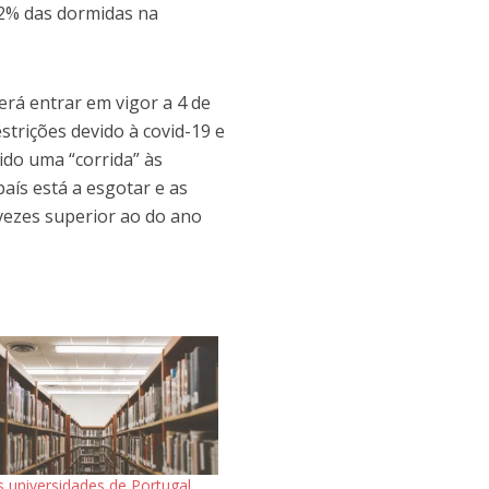
,2% das dormidas na
rá entrar em vigor a 4 de
strições devido à covid-19 e
vido uma “corrida” às
aís está a esgotar e as
vezes superior ao do ano
s universidades de Portugal