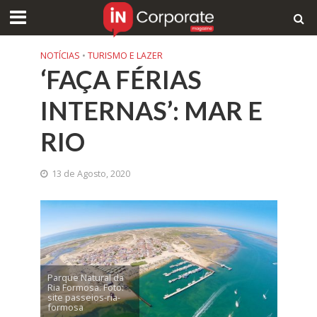
NOTÍCIAS
•
TURISMO E LAZER
‘FAÇA FÉRIAS
INTERNAS’: MAR E
RIO
13 de Agosto, 2020
Parque Natural da
Ria Formosa. Foto:
site passeios-ria-
formosa