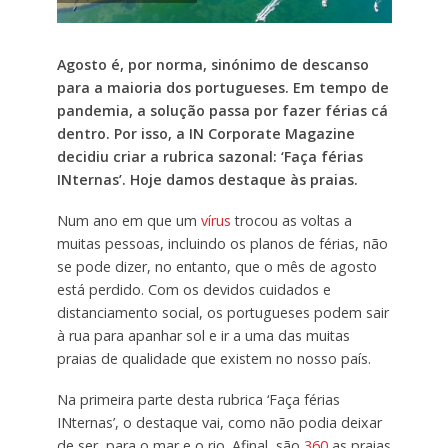
Agosto é, por norma, sinónimo de descanso
para a maioria dos portugueses. Em tempo de
pandemia, a solução passa por fazer férias cá
dentro. Por isso, a IN Corporate Magazine
decidiu criar a rubrica sazonal: ‘Faça férias
INternas’. Hoje damos destaque às praias.
Num ano em que um
vírus
trocou as voltas a
muitas pessoas, incluindo os planos de férias, não
se pode dizer, no entanto, que o mês de agosto
está perdido. Com os devidos cuidados e
distanciamento social, os portugueses podem sair
à rua para apanhar sol e ir a uma das muitas
praias de qualidade que existem no nosso país.
Na primeira parte desta rubrica ‘Faça férias
INternas’, o destaque vai, como não podia deixar
de ser, para o mar e o rio. Afinal, são
360
as praias