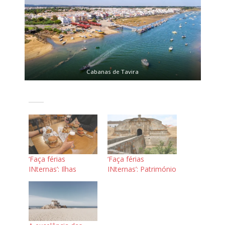
Cabanas de Tavira
‘Faça férias
‘Faça férias
INternas’: Ilhas
INternas’: Património