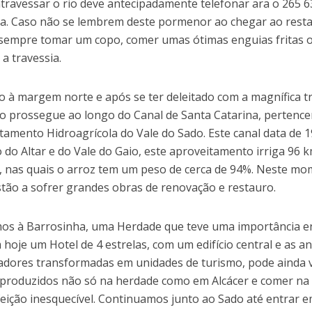
atravessar o rio deve antecipadamente telefonar ara o 265 
ia. Caso não se lembrem deste pormenor ao chegar ao resta
empre tomar um copo, comer umas ótimas enguias fritas 
r a travessia.
 à margem norte e após se ter deleitado com a magnífica tr
o prossegue ao longo do Canal de Santa Catarina, pertence
tamento Hidroagrícola do Vale do Sado. Este canal data de 1
 do Altar e do Vale do Gaio, este aproveitamento irriga 96 k
, nas quais o arroz tem um peso de cerca de 94%. Neste mo
stão a sofrer grandes obras de renovação e restauro.
s à Barrosinha, uma Herdade que teve uma importância e
 hoje um Hotel de 4 estrelas, com um edifício central e as a
adores transformadas em unidades de turismo, pode ainda vis
 produzidos não só na herdade como em Alcácer e comer na
eição inesquecível. Continuamos junto ao Sado até entrar em