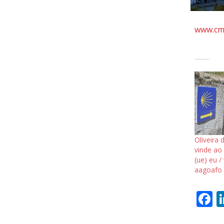
www.cm-
Oliveira 
vinde ao 
(ue) eu /
aagoafo /
F
a