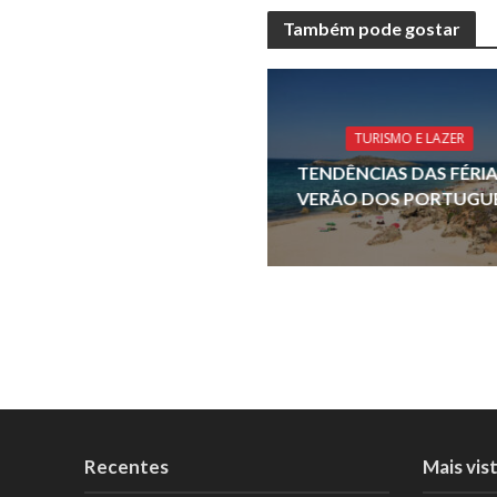
e
Também pode gostar
b
o
o
TURISMO E LAZER
k
TENDÊNCIAS DAS FÉRIA
VERÃO DOS PORTUGU
Recentes
Mais vis