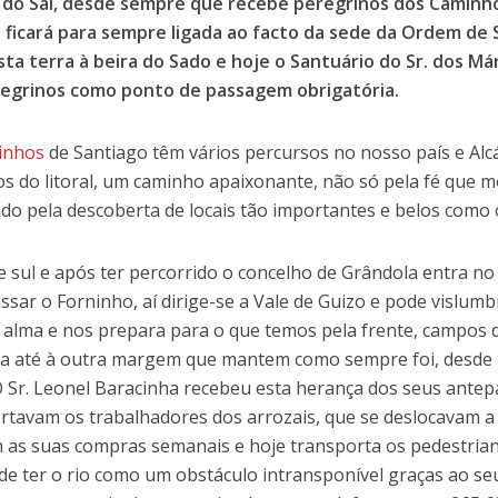
 do Sal, desde sempre que recebe peregrinos dos Caminho
a ficará para sempre ligada ao facto da sede da Ordem de
sta terra à beira do Sado e hoje o Santuário do Sr. dos M
egrinos como ponto de passagem obrigatória.
inhos
de Santiago têm vários percursos no nosso país e Alcá
s do litoral, um caminho apaixonante, não só pela fé que 
do pela descoberta de locais tão importantes e belos como
e sul e após ter percorrido o concelho de Grândola entra no 
ssar o Forninho, aí dirige-se a Vale de Guizo e pode vislu
 alma e nos prepara para o que temos pela frente, campos de
ia até à outra margem que mantem como sempre foi, desde 
O Sr. Leonel Baracinha recebeu esta herança dos seus antep
rtavam os trabalhadores dos arrozais, que se deslocavam a
 as suas compras semanais e hoje transporta os pedestrian
de ter o rio como um obstáculo intransponível graças ao s