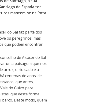
s de Santiago, a sua
 Santiago de Espada ter
ártires mantem-se na Rota
cer do Sal faz parte dos
move os peregrinos, mas
 os que podem encontrar.
concelho de Alcácer do Sal
mbrar uma paisagem que nos
 arroz, o rio sado e a
há centenas de anos: de
assados, que antes,
 Vale do Guizo para
istas, que desta forma
eu barco. Deste modo, quem