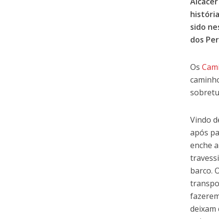
Alcácer
históri
sido ne
dos Per
Os
Cam
caminho
sobretu
Vindo d
após pa
enche a
travess
barco. 
transpo
fazerem
deixam 