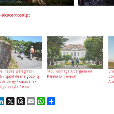
alcacerdosal.pt
de Frades: peregrino /
“Aqui começa Albergaria da
Che
h / spital de r/ eigozo, q
Rainha D. Teresa”
Com
 vos darey / cazacam /
Ana
 go azeyte / e sal
Li
X
T
E
W
S
c
n
h
m
h
h