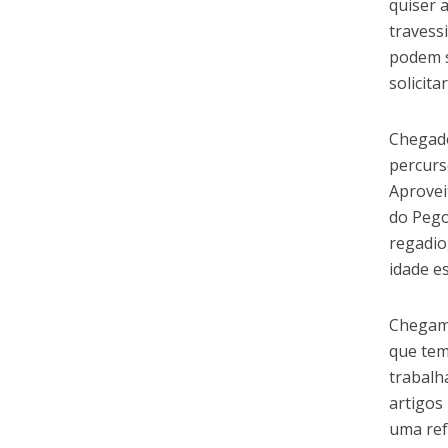
quiser 
travess
podem s
solicita
Chegado
percurs
Aprovei
do Pego
regadio
idade e
Chegamo
que tem
trabalh
artigos
uma ref