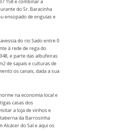
637 158 e combinar a
urante do Sr. Baracinha
ou ensopado de enguias e
avessia do rio Sado entre 0
nte à rede de rega do
948, e parte das albufeiras
m2 de sapais e culturas de
mento os canais, dada a sua
norme na economia local e
ntigas casas dos
itar a loja de vinhos e
 taberna da Barrosinha
 Alcácer do Sal e aqui os