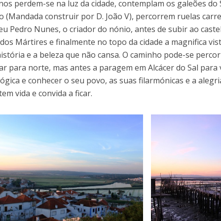
nos perdem-se na luz da cidade, contemplam os galeões do S
o (Mandada construir por D. João V), percorrem ruelas carr
u Pedro Nunes, o criador do nónio, antes de subir ao caste
dos Mártires e finalmente no topo da cidade a magnifica vis
 história e a beleza que não cansa. O caminho pode-se perco
ar para norte, mas antes a paragem em Alcácer do Sal para v
ógica e conhecer o seu povo, as suas filarmónicas e a alegria
tem vida e convida a ficar.