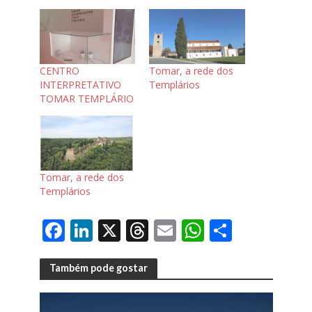
CENTRO
Tomar, a rede dos
INTERPRETATIVO
Templários
TOMAR TEMPLÁRIO
Tomar, a rede dos
Templários
F
Li
X
T
E
W
S
ac
n
h
m
h
h
e
k
re
ai
at
ar
Também pode gostar
b
e
a
l
s
e