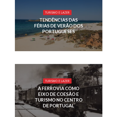
o
dI
d
A
o
n
s
p
TURISMO E LAZER
k
p
TENDÊNCIAS DAS
FÉRIAS DE VERÃO DOS
PORTUGUESES
TURISMO E LAZER
A FERROVIA COMO
EIXO DE COESÃO E
TURISMO NO CENTRO
DE PORTUGAL