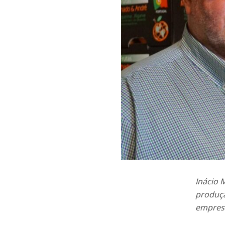
Inácio 
produçã
empresa