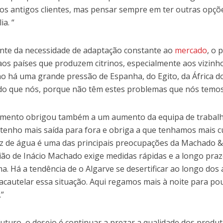
os antigos clientes, mas pensar sempre em ter outras opçõ
ia. “
nte da necessidade de adaptação constante ao
mercado
, o 
aos países que produzem citrinos, especialmente aos vizin
no há uma grande pressão de Espanha, do Egito, da África do
do que nós, porque não têm estes problemas que nós temos
imento obrigou também a um aumento da equipa de trabalh
tenho mais saída para fora e obriga a que tenhamos mais c
z de água é uma das principais preocupações da Machado 
ião de Inácio Machado exige medidas rápidas e a longo praz
a. Há a tendência de o Algarve se desertificar ao longo dos
acautelar essa situação. Aqui regamos mais à noite para p
.”
futuro, o desejo é continuar a prezar a qualidade dos produ