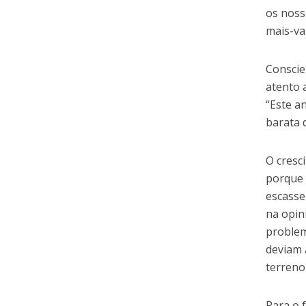
os noss
mais-val
Conscie
atento 
“Este a
barata 
O cresc
porque 
escasse
na opin
problem
deviam 
terreno
Para o 