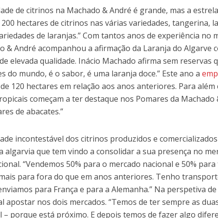
dade de citrinos na Machado & André é grande, mas a estrela p
200 hectares de citrinos nas várias variedades, tangerina, l
variedades de laranjas.” Com tantos anos de experiência no m
 & André acompanhou a afirmação da Laranja do Algarve
 de elevada qualidade. Inácio Machado afirma sem reservas q
s do mundo, é o sabor, é uma laranja doce.” Este ano a
emp
l de 120 hectares em relação aos anos anteriores. Para além
tropicais começam a ter destaque nos Pomares da Machad
ares de abacates.”
dade incontestável dos citrinos produzidos e comercializados
 algarvia que tem vindo a consolidar a sua presença no me
cional. “Vendemos 50% para o mercado nacional e 50% para f
mais para fora do que em anos anteriores. Tenho transporte
enviamos para França e para a Alemanha.” Na perspetiva de
al apostar nos dois mercados. “Temos de ter sempre as dua
l – porque está próximo. E depois temos de fazer algo difer