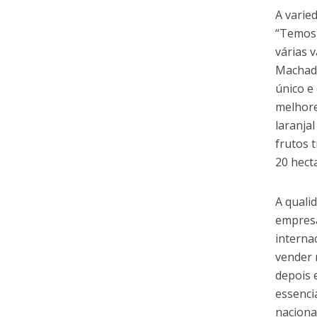
A varie
“Temos 
várias 
Machado
único e
melhore
laranja
frutos 
20 hect
A quali
empresa
interna
vender 
depois 
essenci
naciona