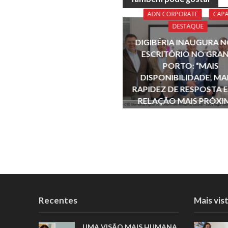
b
ADN CORPORATE
CAP
o
DESTAQUE
o
DIGIBÉRIA INAUGURA 
k
ESCRITÓRIO NO GRA
PORTO: “MAIS
DISPONIBILIDADE, MA
RAPIDEZ DE RESPOSTA 
RELAÇÃO MAIS PRÓXI
CONTÍNUA”
Recentes
Mais vis
UMA VISÃO MAIS HUMANA