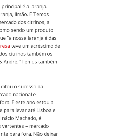
rincipal é a laranja.
aranja, limão. E Temos
ercado dos citrinos, a
 como sendo um produto
ue “a nossa laranja é das
resa
teve um acréscimo de
 dos citrinos também os
o & André: “Temos também
 ditou o sucesso da
rcado nacional e
ora. E este ano estou a
 para levar até Lisboa e
 Inácio Machado, é
s vertentes – mercado
ente para fora. Não deixar