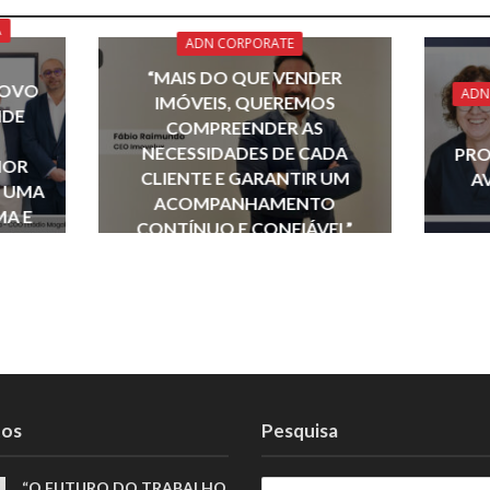
e
a
l
s
e
A
dI
d
A
ADN CORPORATE
n
s
p
“MAIS DO QUE VENDER
NOVO
ADN
IMÓVEIS, QUEREMOS
p
NDE
COMPREENDER AS
NECESSIDADES DE CADA
PRO
IOR
CLIENTE E GARANTIR UM
A
E UMA
ACOMPANHAMENTO
MA E
CONTÍNUO E CONFIÁVEL”
tos
Pesquisa
“O FUTURO DO TRABALHO