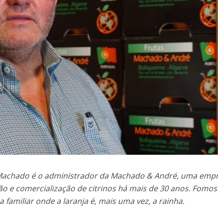
Machado é o administrador da Machado & André, uma empr
o e comercialização de citrinos há mais de 30 anos. Fomos
 familiar onde a laranja é, mais uma vez, a rainha.