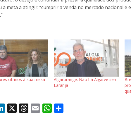
u a meta a atingir: “cumprir a venda no mercado nacional e e
.”
res citrinos à sua mesa
Algarorange: Não há Algarve sem
Bre
Laranja
pro
qua
Li
X
T
E
W
S
c
n
h
m
h
h
k
re
ai
at
ar