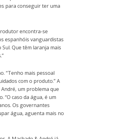
es para conseguir ter uma
produtor encontra-se
hos espanhóis vanguardistas
 Sul. Que têm laranja mais
.”
o. “Tenho mais pessoal
uidados com o produto.” A
& André, um problema que
o. “O caso da água, é um
 anos. Os governantes
oupar água, aguenta mais no
tos. A Machado & André já