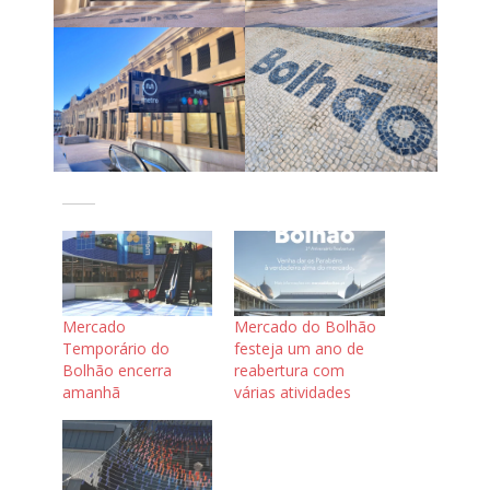
Mercado
Mercado do Bolhão
Temporário do
festeja um ano de
Bolhão encerra
reabertura com
amanhã
várias atividades