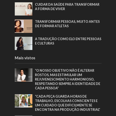
CUIDAR DA SAÚDE PARA TRANSFORMAR
A FORMA DE VIVER
TRANSFORMAR PESSOAS, MUITO ANTES
DE FORMAR ATLETAS
A TRADUÇÃO COMO ELO ENTRE PESSOAS
E CULTURAS
Mais vistos
“O NOSSO OBJETIVO NÃO É ALTERAR
ROSTOS, MAS ESTIMULAR UM
REJUVENESCIMENTO HARMONIOSO,
RESPEITANDO SEMPRE A IDENTIDADE DE
CADA PESSOA”
“CADA PEÇA GUARDA HORAS DE
TRABALHO, ESCOLHAS CONSCIENTES E
UM CUIDADO QUE DIFICILMENTE SE
ENCONTRA NA PRODUÇÃO INDUSTRIAL”