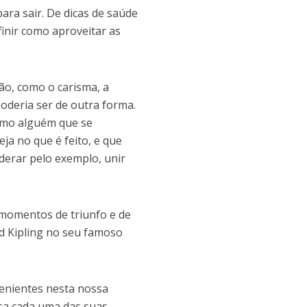
ara sair. De dicas de saúde
finir como aproveitar as
ão, como o carisma, a
poderia ser de outra forma.
como alguém que se
a no que é feito, e que
iderar pelo exemplo, unir
 momentos de triunfo e de
rd Kipling no seu famoso
enientes nesta nossa
sa cada uma das suas