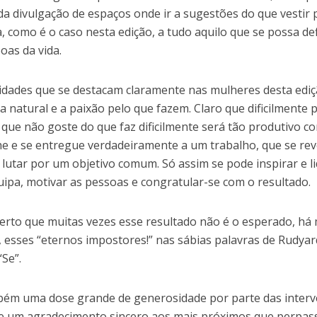
da divulgação de espaços onde ir a sugestões do que vestir p
a, como é o caso nesta edição, a tudo aquilo que se possa de
oas da vida.
idades que se destacam claramente nas mulheres desta ediç
ça natural e a paixão pelo que fazem. Claro que dificilmente 
que não goste do que faz dificilmente será tão produtivo 
 e se entregue verdadeiramente a um trabalho, que se revej
 lutar por um objetivo comum. Só assim se pode inspirar e l
ipa, motivar as pessoas e congratular-se com o resultado.
erto que muitas vezes esse resultado não é o esperado, há
, esses “eternos impostores!” nas sábias palavras de Rudya
Se”.
ém uma dose grande de generosidade por parte das interv
 e um agradecimento sincero aos mais próximos que perpas