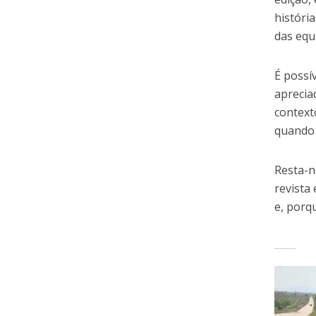
históri
das equ
É possí
aprecia
context
quando 
Resta-n
revista
e, porq