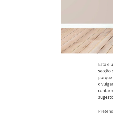
Esta é 
secção 
porque 
divulga
contarm
sugestõ
Pretend