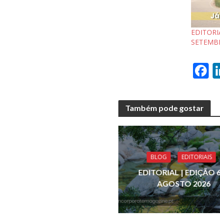
EDITORI
SETEMB
F
a
e
Também pode gostar
b
o
o
BLOG
EDITORIAIS
k
EDITORIAL | EDIÇÃO 6
AGOSTO 2026