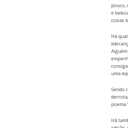
pouco, 
e belez
coisas b
Há qual
lideran
Alguém 
empenhe
consiga
uma equ
Sendo c
derrota
poema “
Há tamb
edição,