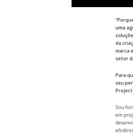
“Porque
uma agê
soluçõe
da cria
marca e
setor d
Para q
seu per
Project
Sou for
em proj
desenvo
eficiên