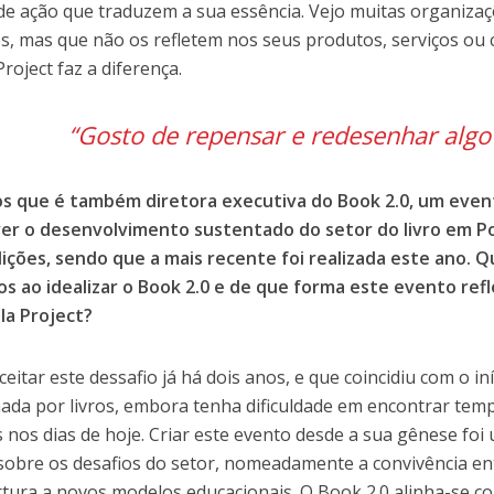
de ação que traduzem a sua essência. Vejo muitas organiza
os, mas que não os refletem nos seus produtos, serviços ou 
Project faz a diferença.
“Gosto de repensar e redesenhar algo
s que é também diretora executiva do Book 2.0, um even
r o desenvolvimento sustentado do setor do livro em Po
ições, sendo que a mais recente foi realizada este ano. Qu
os ao idealizar o Book 2.0 e de que forma este evento refl
lla Project?
ceitar este dessafio já há dois anos, e que coincidiu com o in
ada por livros, embora tenha dificuldade em encontrar tem
 nos dias de hoje. Criar este evento desde a sua gênese fo
r sobre os desafios do setor, nomeadamente a convivência ent
rtura a novos modelos educacionais. O Book 2.0 alinha-se co