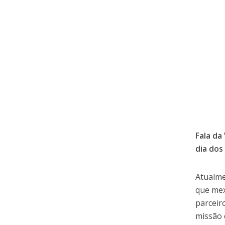
Fala da
dia dos
Atualme
que mex
parceir
missão 