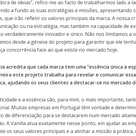
dora de ideias”, refiro-me ao facto de trabalharmos lado a l
ndo a fundo as suas estratégias e missões, apresentando so
s, que irão refletir os valores principais da marca. A nossa 
nicação ou na estratégia, mas também na capacidade de extr
lgo verdadeiramente inovador e único. Não nos limitamos a 
amos desde a génese do projeto para garantir que ele tenha
aça concorrência face ao que existe no mercado hoje.
ia acredita que cada marca tem uma “essência única à esp
eira este projeto trabalha para revelar e comunicar ess
ca, ajudando os seus clientes a destacar-se no mercado d
ticidade e a essência são, para mim, o mais importante, tan
ional. Muitas empresas em Portugal têm vontade e determina
o de diferenciação para se destacarem num mercado altame
o. A Vanilla atua exatamente nesse ponto, em ajudar as emp
te os seus valores principais e a alinhar a missão à prática,