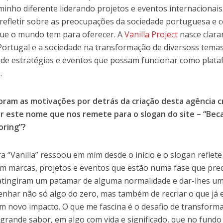
inho diferente liderando projetos e eventos internacionai
 refletir sobre as preocupações da sociedade portuguesa 
ue o mundo tem para oferecer. A
Vanilla Project
nasce clara
Portugal e a sociedade na transformação de diversoss temas
 de estratégias e eventos que possam funcionar como plat
.
oram as motivações por detrás da criação desta agência cri
r este nome que nos remete para o slogan do site – “Beca
oring”?
ra “Vanilla” ressoou em mim desde o início e o slogan reflet
m marcas, projetos e eventos que estão numa fase que pre
 atingiram um patamar de alguma normalidade e dar-lhes um 
enhar não só algo do zero, mas também de recriar o que já 
um novo impacto. O que me fascina é o desafio de transform
grande sabor, em algo com vida e significado, que no fundo