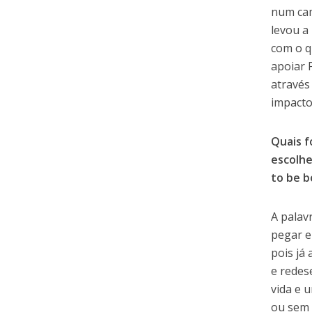
num cam
levou a
com o q
apoiar 
através
impacto
Quais f
escolhe
to be b
A palav
pegar e
pois já
e redes
vida e 
ou sem 