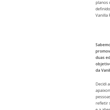
planos 
definid
Vanilla 
Sabemo
promove
duas ed
objetiv
da Vani
Decidi a
apaixon
pessoas
refleti
e a abe