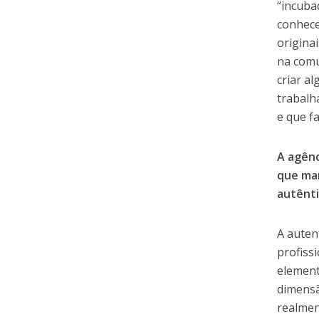
“incuba
conhece
originai
na comu
criar a
trabalh
e que f
A agênc
que man
autênti
A auten
profiss
element
dimensã
realmen