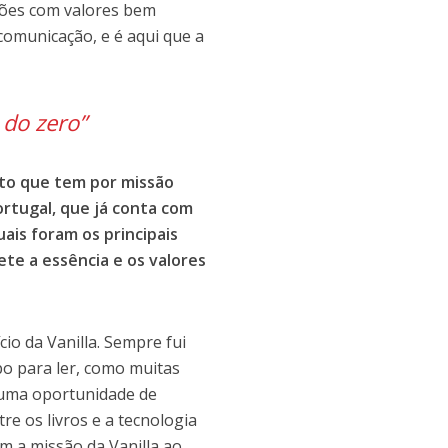
ções com valores bem
comunicação, e é aqui que a
 do zero”
to que tem por missão
rtugal, que já conta com
ais foram os principais
ete a essência e os valores
ício da Vanilla. Sempre fui
po para ler, como muitas
i uma oportunidade de
re os livros e a tecnologia
m a missão da Vanilla ao