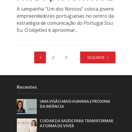
A campanha “Um dos Nossos” coloca jovens
empreendedores portugueses no centro da
estratégia de comunicação do Portugal Sou
Eu. O objetivo é aproximar...
1
2
3
…
SEGUINTE
61
Recentes
UMA VISÃO MAIS HUMANA E PRÓXIMA
DA INFÂNCIA
CUIDAR DA SAÚDE PARA TRANSFORMAR
A FORMA DE VIVER