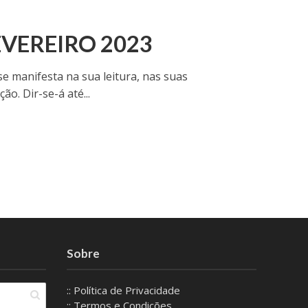
FEVEREIRO 2023
e manifesta na sua leitura, nas suas
o. Dir-se-á até...
Sobre
:: Política de Privacidade
:: Termos e Condições