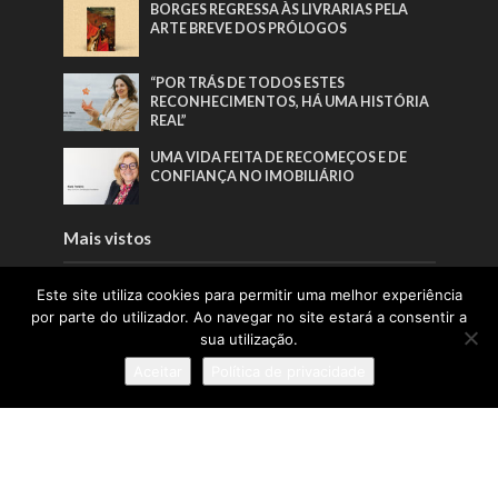
BORGES REGRESSA ÀS LIVRARIAS PELA
ARTE BREVE DOS PRÓLOGOS
“POR TRÁS DE TODOS ESTES
RECONHECIMENTOS, HÁ UMA HISTÓRIA
REAL”
UMA VIDA FEITA DE RECOMEÇOS E DE
CONFIANÇA NO IMOBILIÁRIO
Mais vistos
EDITORIAL | EDIÇÃO 65 | JUNHO 2026
Este site utiliza cookies para permitir uma melhor experiência
por parte do utilizador. Ao navegar no site estará a consentir a
sua utilização.
BORGES REGRESSA ÀS LIVRARIAS PELA
Aceitar
Política de privacidade
ARTE BREVE DOS PRÓLOGOS
AJUDAR PESSOAS A CONSTRUIR NOVOS
COMEÇOS