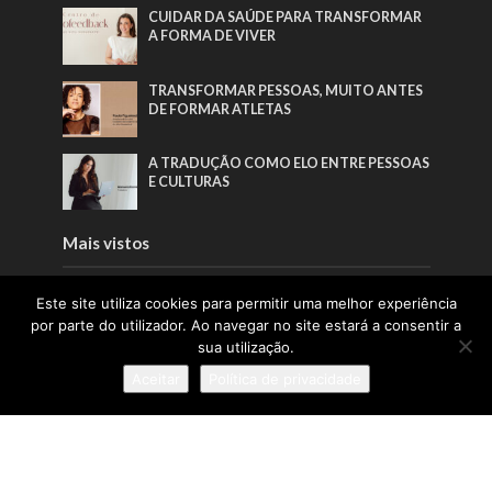
CUIDAR DA SAÚDE PARA TRANSFORMAR
A FORMA DE VIVER
TRANSFORMAR PESSOAS, MUITO ANTES
DE FORMAR ATLETAS
A TRADUÇÃO COMO ELO ENTRE PESSOAS
E CULTURAS
Mais vistos
PORTUGAL LIDERA CONFIANÇA NA
Este site utiliza cookies para permitir uma melhor experiência
UNIÃO EUROPEIA
por parte do utilizador. Ao navegar no site estará a consentir a
sua utilização.
UMA VISÃO MAIS HUMANA E PRÓXIMA
Aceitar
Política de privacidade
DA INFÂNCIA
NOVO AEROPORTO DE LISBOA ENTRA
NUMA NOVA FASE COM ENTREGA DO
RELATÓRIO TÉCNICO