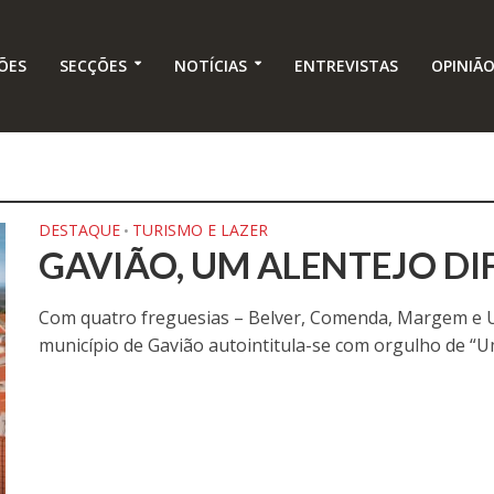
ÕES
SECÇÕES
NOTÍCIAS
ENTREVISTAS
OPINIÃ
DESTAQUE
TURISMO E LAZER
•
GAVIÃO, UM ALENTEJO DI
Com quatro freguesias – Belver, Comenda, Margem e Un
município de Gavião autointitula-se com orgulho de “Um