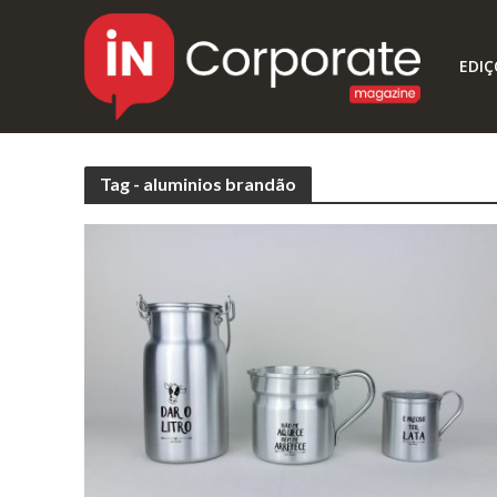
EDIÇ
Tag - aluminios brandão