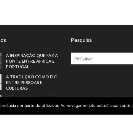
tos
Pesquisa
A INSPIRAÇÃO QUE FAZ A
PONTE ENTRE ÁFRICA E
PORTUGAL
A TRADUÇÃO COMO ELO
ENTRE PESSOAS E
CULTURAS
TRANSFORMAR PESSOAS,
MUITO ANTES DE FORMAR
eriência por parte do utilizador. Ao navegar no site estará a consentir a
ATLETAS
PORTUGAL SOU EU
APOSTA NA GERAÇÃO Z
PARA VALORIZAR A