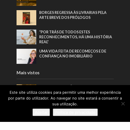
BORGES REGRESSA ÀS LIVRARIAS PELA
ARTE BREVE DOS PRÓLOGOS
“POR TRÁS DE TODOS ESTES
RECONHECIMENTOS, HÁ UMA HISTÓRIA
REAL”
UMA VIDA FEITA DE RECOMEÇOS E DE
CONFIANÇA NO IMOBILIÁRIO
Mais vistos
EDITORIAL | EDIÇÃO 65 | JUNHO 2026
Este site utiliza cookies para permitir uma melhor experiência
por parte do utilizador. Ao navegar no site estará a consentir a
sua utilização.
BORGES REGRESSA ÀS LIVRARIAS PELA
ARTE BREVE DOS PRÓLOGOS
Aceitar
Política de privacidade
“O DIREITO A SIMPLESMENTE SER