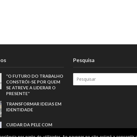
tos
Pesquisa
“O FUTURO DO TRABALHO
CONSTRÓI-SE POR QUEM
SE ATREVE A LIDERAR O
PRESENTE”
TRANSFORMAR IDEIAS EM
IDENTIDADE
CUIDAR DA PELE COM
SIMPLICIDADE E
CONSISTÊNCIA
eriência por parte do utilizador. Ao navegar no site estará a consentir a