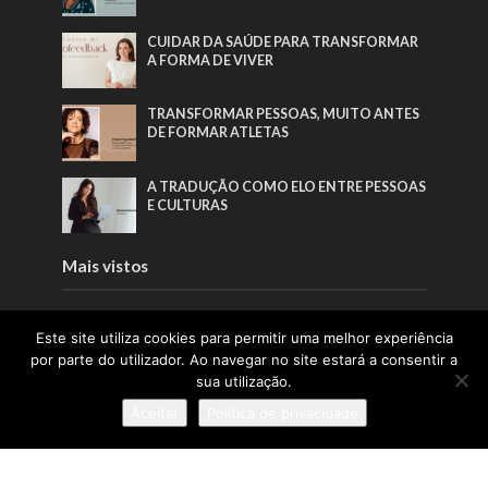
CUIDAR DA SAÚDE PARA TRANSFORMAR
A FORMA DE VIVER
TRANSFORMAR PESSOAS, MUITO ANTES
DE FORMAR ATLETAS
A TRADUÇÃO COMO ELO ENTRE PESSOAS
E CULTURAS
Mais vistos
CUIDAR DA PELE COM SIMPLICIDADE E
Este site utiliza cookies para permitir uma melhor experiência
CONSISTÊNCIA
por parte do utilizador. Ao navegar no site estará a consentir a
sua utilização.
“O NOSSO OBJETIVO NÃO É ALTERAR
ROSTOS, MAS ESTIMULAR UM
Aceitar
Política de privacidade
REJUVENESCIMENTO HARMONIOSO,
RESPEITANDO SEMPRE A IDENTIDADE DE
CADA PESSOA”