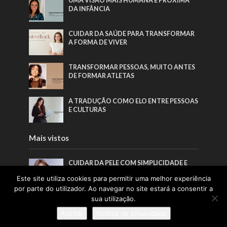
UMA VISÃO MAIS HUMANA E PRÓXIMA
DA INFÂNCIA
CUIDAR DA SAÚDE PARA TRANSFORMAR
A FORMA DE VIVER
TRANSFORMAR PESSOAS, MUITO ANTES
DE FORMAR ATLETAS
A TRADUÇÃO COMO ELO ENTRE PESSOAS
E CULTURAS
Mais vistos
CUIDAR DA PELE COM SIMPLICIDADE E
CONSISTÊNCIA
Este site utiliza cookies para permitir uma melhor experiência
por parte do utilizador. Ao navegar no site estará a consentir a
“O NOSSO OBJETIVO NÃO É ALTERAR
sua utilização.
ROSTOS, MAS ESTIMULAR UM
Aceitar
Política de privacidade
REJUVENESCIMENTO HARMONIOSO,
RESPEITANDO SEMPRE A IDENTIDADE DE