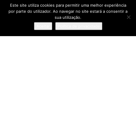
“QUERO CONSOLIDAR O CENCAL COMO
Este site utiliza cookies para permitir uma melhor experiência
REFERÊNCIA NACIONAL E
INTERNACIONAL NA QUALIFICAÇÃO
por parte do utilizador. Ao navegar no site estará a consentir a
PARA A CERÂMICA E O VIDRO”
sua utilização.
Aceitar
Política de privacidade
Pesquisa
Sobre
:: Política de Privacidade
:: Termos e Condições
:: Estatuto Editorial
:: Ficha Técnica
© IN Corporate Magazine 2019-2026. Todos os direitos
reservados.