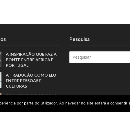
tos
Pesquisa
A INSPIRAÇÃO QUE FAZ A
PONTE ENTRE ÁFRICA E
PORTUGAL
A TRADUÇÃO COMO ELO
ENTRE PESSOAS E
CULTURAS
TRANSFORMAR PESSOAS,
MUITO ANTES DE FORMAR
eriência por parte do utilizador. Ao navegar no site estará a consentir a
ATLETAS
PORTUGAL SOU EU
APOSTA NA GERAÇÃO Z
PARA VALORIZAR A