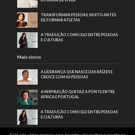
A FORMA DE VIVER
TRANSFORMAR PESSOAS, MUITO ANTES
DE FORMAR ATLETAS
A TRADUÇÃO COMO ELO ENTRE PESSOAS
E CULTURAS
Mais vistos
A LIDERANÇA QUE NASCE DAS RAÍZES E
CRESCE COM AS PESSOAS
A INSPIRAÇÃO QUE FAZ A PONTE ENTRE
ÁFRICA E PORTUGAL
A TRADUÇÃO COMO ELO ENTRE PESSOAS
E CULTURAS
TRANSFORMAR PESSOAS, MUITO ANTES