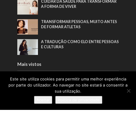
CUIDAR DA SAÚDE PARA TRANSFORMAR
A FORMA DE VIVER
TRANSFORMAR PESSOAS, MUITO ANTES
DE FORMAR ATLETAS
A TRADUÇÃO COMO ELO ENTRE PESSOAS
E CULTURAS
Mais vistos
Este site utiliza cookies para permitir uma melhor experiência
PORTUGAL SOU EU APOSTA NA
GERAÇÃO Z PARA VALORIZAR A
por parte do utilizador. Ao navegar no site estará a consentir a
PRODUÇÃO NACIONAL
sua utilização.
CUIDAR DA SAÚDE PARA TRANSFORMAR
Aceitar
Política de privacidade
A FORMA DE VIVER
PORTUGAL LIDERA CONFIANÇA NA
UNIÃO EUROPEIA