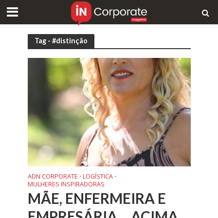
Tag - #distinção
ADN CORPORATE
LOGÍSTICA
•
•
MULHERES INSPIRADORAS
MÃE, ENFERMEIRA E
EMPRESÁRIA… ACIMA