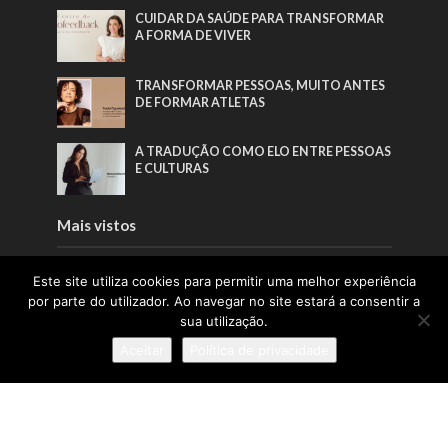
CUIDAR DA SAÚDE PARA TRANSFORMAR
A FORMA DE VIVER
TRANSFORMAR PESSOAS, MUITO ANTES
DE FORMAR ATLETAS
A TRADUÇÃO COMO ELO ENTRE PESSOAS
E CULTURAS
Mais vistos
TRANSFORMAR PESSOAS, MUITO ANTES
Este site utiliza cookies para permitir uma melhor experiência
DE FORMAR ATLETAS
por parte do utilizador. Ao navegar no site estará a consentir a
sua utilização.
PORTUGAL SOU EU APOSTA NA
Aceitar
Política de privacidade
GERAÇÃO Z PARA VALORIZAR A
PRODUÇÃO NACIONAL
CUIDAR DA SAÚDE PARA TRANSFORMAR
A FORMA DE VIVER