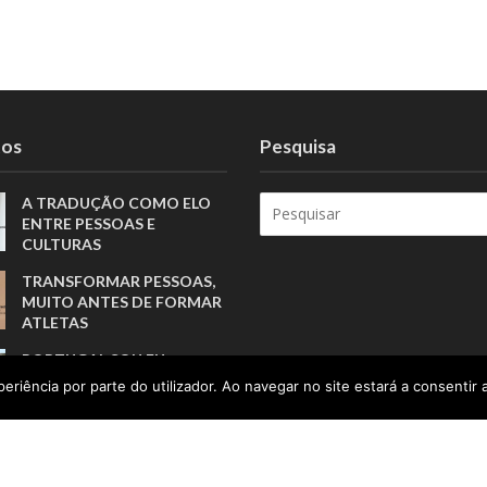
tos
Pesquisa
A TRADUÇÃO COMO ELO
ENTRE PESSOAS E
CULTURAS
TRANSFORMAR PESSOAS,
MUITO ANTES DE FORMAR
ATLETAS
PORTUGAL SOU EU
APOSTA NA GERAÇÃO Z
eriência por parte do utilizador. Ao navegar no site estará a consentir a
PARA VALORIZAR A
PRODUÇÃO NACIONAL
CUIDAR DA SAÚDE PARA
TRANSFORMAR A FORMA