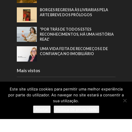
BORGES REGRESSA ÀS LIVRARIAS PELA
ARTE BREVE DOS PRÓLOGOS
“POR TRÁS DE TODOS ESTES
RECONHECIMENTOS, HÁ UMA HISTÓRIA
REAL”
UMA VIDA FEITA DE RECOMEÇOS E DE
CONFIANÇA NO IMOBILIÁRIO
Mais vistos
EDITORIAL | EDIÇÃO 65 | JUNHO 2026
Este site utiliza cookies para permitir uma melhor experiência
por parte do utilizador. Ao navegar no site estará a consentir a
sua utilização.
BORGES REGRESSA ÀS LIVRARIAS PELA
Aceitar
Política de privacidade
ARTE BREVE DOS PRÓLOGOS
A INFÂNCIA COMO
RESPONSABILIDADE PÚBLICA