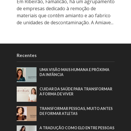
Em Ribeirão, Famalicão, há um agrupamento
de empresas dedicado à remoção de
materiais que contêm amianto e ao fabrico
de unidades de descontaminação. A Amiave...
Recentes
UMA VISÃO MAIS HUMANA E PRÓXIMA
DA INFÂNCIA
CUIDAR DA SAÚDE PARA TRANSFORMAR
A FORMA DE VIVER
TRANSFORMAR PESSOAS, MUITO ANTES
DE FORMAR ATLETAS
A TRADUÇÃO COMO ELO ENTRE PESSOAS