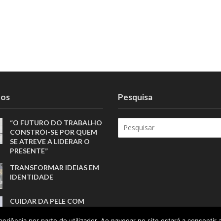
tos
Pesquisa
“O FUTURO DO TRABALHO
CONSTRÓI-SE POR QUEM
SE ATREVE A LIDERAR O
PRESENTE”
TRANSFORMAR IDEIAS EM
IDENTIDADE
CUIDAR DA PELE COM
SIMPLICIDADE E
CONSISTÊNCIA
eriência por parte do utilizador. Ao navegar no site estará a consentir a