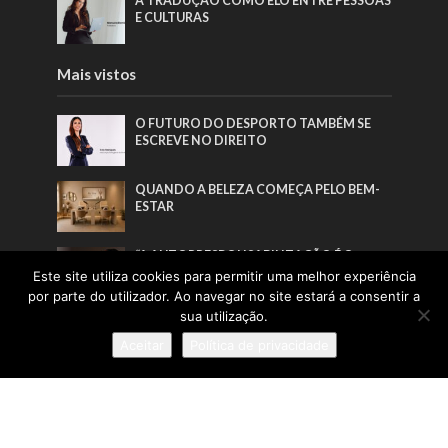
A TRADUÇÃO COMO ELO ENTRE PESSOAS
E CULTURAS
Mais vistos
O FUTURO DO DESPORTO TAMBÉM SE
ESCREVE NO DIREITO
QUANDO A BELEZA COMEÇA PELO BEM-
ESTAR
“A AUTORRESPONSABILIZAÇÃO É O
VERDADEIRO PONTO DE VIRAGEM DE
Este site utiliza cookies para permitir uma melhor experiência
QUALQUER PLANO DE SAÚDE”
por parte do utilizador. Ao navegar no site estará a consentir a
sua utilização.
“O FUTURO DO TRABALHO CONSTRÓI-SE
POR QUEM SE ATREVE A LIDERAR O
Aceitar
Política de privacidade
PRESENTE”
Pesquisa