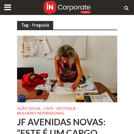
Tag - fregusia
AÇÃO SOCIAL
CAPA
DESTAQUE
•
•
•
MULHERES INSPIRADORAS
JF AVENIDAS NOVAS:
“ESTE É UM CARGO