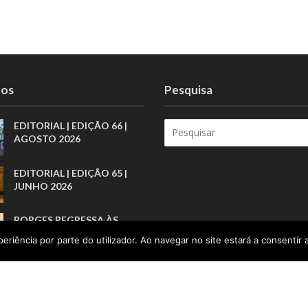
tos
Pesquisa
EDITORIAL | EDIÇÃO 66 |
AGOSTO 2026
EDITORIAL | EDIÇÃO 65 |
JUNHO 2026
BORGES REGRESSA ÀS
LIVRARIAS PELA ARTE
eriência por parte do utilizador. Ao navegar no site estará a consentir a
BREVE DOS PRÓLOGOS
AJUDAR PESSOAS A
CONSTRUIR NOVOS
COMEÇOS