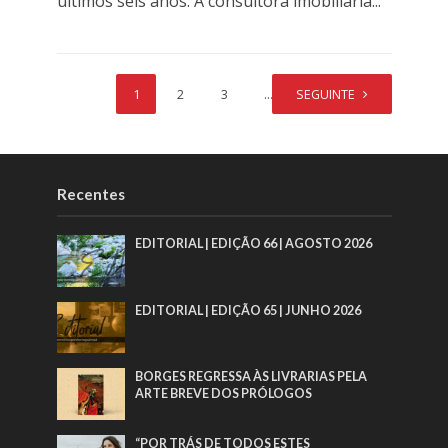
últimos seis anos. A consultora imobiliária...
1
2
3
…
SEGUINTE
5
Recentes
EDITORIAL | EDIÇÃO 66 | AGOSTO 2026
EDITORIAL | EDIÇÃO 65 | JUNHO 2026
BORGES REGRESSA ÀS LIVRARIAS PELA
ARTE BREVE DOS PRÓLOGOS
“POR TRÁS DE TODOS ESTES