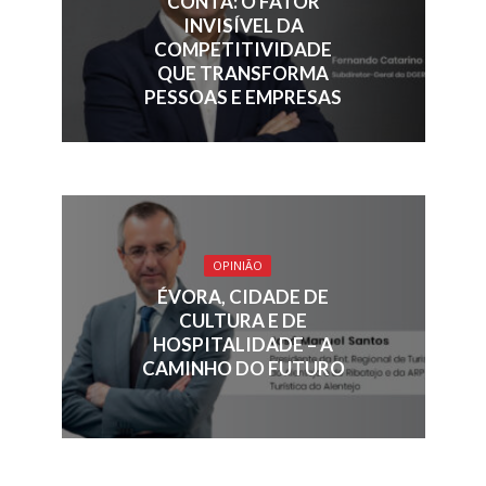
k
p
CONTA: O FATOR
INVISÍVEL DA
COMPETITIVIDADE
QUE TRANSFORMA
PESSOAS E EMPRESAS
OPINIÃO
ÉVORA, CIDADE DE
CULTURA E DE
HOSPITALIDADE – A
CAMINHO DO FUTURO