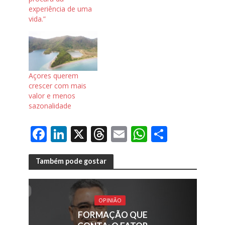
experiência de uma
vida.”
Açores querem
crescer com mais
valor e menos
sazonalidade
F
Li
X
T
E
W
S
ac
n
h
m
h
h
e
k
re
ai
at
ar
Também pode gostar
b
e
a
l
s
e
o
dI
d
A
OPINIÃO
o
n
s
p
FORMAÇÃO QUE