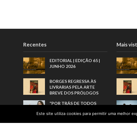
Recentes
Mais vis
EDITORIAL | EDIÇÃO 65 |
JUNHO 2026
BORGES REGRESSA ÀS
LIVRARIAS PELA ARTE
BREVE DOS PRÓLOGOS
“POR TRÁS DE TODOS
ESTES
Este site utiliza cookies para permitir uma melhor exp
RECONHECIMENTOS, HÁ
UMA HISTÓRIA REAL”
UMA VIDA FEITA DE
RECOMEÇOS E DE