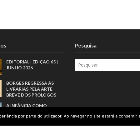
tos
Pesquisa
EDITORIAL | EDIÇÃO 65 |
JUNHO 2026
BORGES REGRESSA ÀS
LIVRARIAS PELA ARTE
BREVE DOS PRÓLOGOS
A INFÂNCIA COMO
RESPONSABILIDADE PÚBLI
eriência por parte do utilizador. Ao navegar no site estará a consentir a
CA
PORTUGAL DEVERÁ
CRESCER ACIMA DA ZONA
EURO, MAS TURISMO