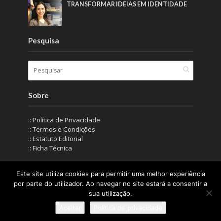
TRANSFORMAR IDEIAS EM IDENTIDADE
Pesquisa
Sobre
:: Política de Privacidade
:: Termos e Condições
:: Estatuto Editorial
:: Ficha Técnica
Este site utiliza cookies para permitir uma melhor experiência
© IN Corporate Magazine 2019-2026. Todos os direitos
por parte do utilizador. Ao navegar no site estará a consentir a
reservados.
sua utilização.
Aceitar
Política de privacidade